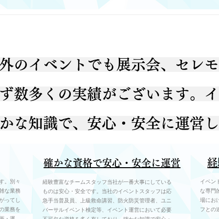
外のイベントでも展示会、セレモ
ず数多くの実績がございます。イ
かな知識で、安心・安全に運営し
経
確かな資格で安心・安全に運営
す。別々
イベン
経験豊富なチームスタッフ当社が一番大事にしている
雑な業務
な専門
ものは安心・安全です。当社のイベントスタッフは応
がってし
場にお
急手当普及員、上級救命講習、防火防災管理者、ユニ
の業務を
フとの
バーサルイベント検定等、イベント運営において必要
画・運