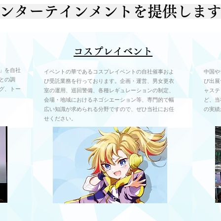
ンターテインメントを提供しま
​コスプレイベント
ル」を自社
​イベントの華であるコスプレイベントの自社催事およ
中国や
との調
び受託業務を行っております。企画・運営、男女更衣
び出展
グ、トー
室の運用、巡回警備、各種レギュレーションの制定、
ャステ
会場・地域におけるネゴシエーション等、専門的で幅
ど、当
広い知識が求められる分野ですので、ぜひ当社にお任
の実績
せください。