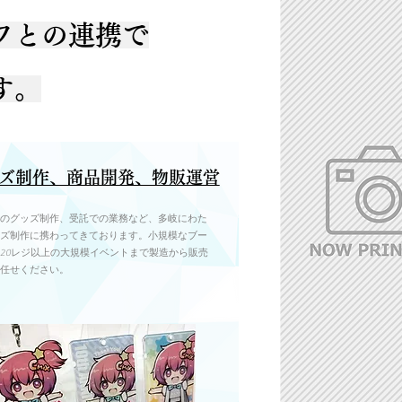
フとの連携で
す。
ズ制作、商品開発、物販運営
のグッズ制作、受託での業務など、多岐にわた
ズ制作に携わってきております。小規模なブー
20レジ以上の大規模イベントまで製造から販売
任せください。