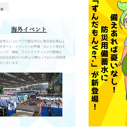
す。
海外イベント
台湾といったアジア圏を中心に展示会出展およ
サポート、イベントへの声優・タレント等のキ
ィング、物販、ファンミーティングの開催な
社設立以前の2004年より携わっており40回程度
がございます。