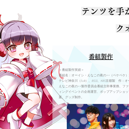
テンツを手
ク
番組製作
＜番組製作実績＞
番組名：オーイシ・えなこの夜の××（ペケペケ
テレビ神奈川（tvk）、BS11、KBS京都製 作：
えなこの夜の××製作委員会番組主幹事業務、フ
ィングイベントの企画運営、ポップアップショッ
案、グッズ制作。