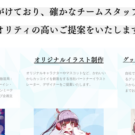
がけており、確かなチームスタッ
オリティの高いご提案をいたしま
オリジナルイラスト制作
グッ
オリジナルキャラクターやマスコットなど、かわいい
自社で
）放送局：
からカッコイイを創造をする当社パートナーイラスト
るグッ
オーイシ・
レーター、デザイナーをご提案いたします。
スから
ァンミーテ
までお
プ企画立