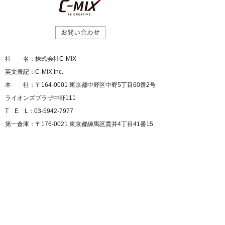
お問い合わせ
社 名：株式会社C-MIX
英文表記：C-MIX,Inc.
本 社：〒164-0001 東京都中野区中野5丁目60番2号
ライオンズプラザ中野111
T E L：03-5942-7977
第一倉庫：〒176-0021 東京都練馬区貫井4丁目41番15
号ライオンズマンション富士見台第二B101
第二倉庫：〒173-0036 東京都板橋区向原3丁目2番6号
中嶋ビル305
設 立：平成19年2月7日
資 本金：9,500,000円
役 員：代表取締役 川村正樹
取引銀行：三井住友銀行 本八幡支店